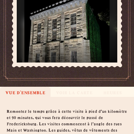
VUE D'ENSEMBLE
VOIR LA CARTE
HEURES
Vue d'ensemble
Remontez le temps grâce à cette visite à pied d'un kilomètre
et 90 minutes, qui vous fera découvrir le passé de
Fredericksburg. Les visites commencent à l'angle des rues
Main et Washington. Les guides, vêtus de vêtements des