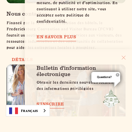
mesure, de publicité et d'optimisation. En
continuant à utiliser notre site, vous
Nous contacter
acceptez notre politique de
confidentialité.
Financé par la taxe sur l'occupation des hôtels, le
Fredericksburg Convention and Visitor Bureau (FCVB)
fournit un soutien marketing, des services aux visiteurs, des
EN SAVOIR PLUS
ressources industrielles et des opportunités de collaboration
pour aider les entreprises locales à prospérer.
DÉTAILS
Bulletin d'information
électronique
Questions?
Obtenir les dernières nouvelles locales et
des informations privilégiées
S'INSCRIRE
Français