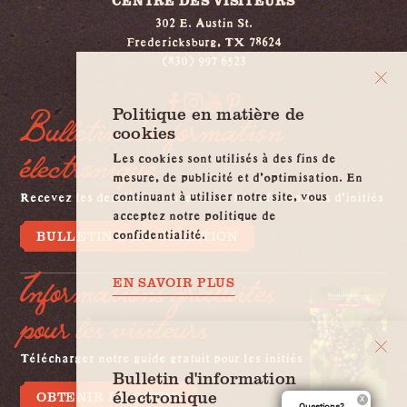
CENTRE DES VISITEURS
302 E. Austin St.
Fredericksburg, TX 78624
(830) 997 6523
Politique en matière de
Bulletin d'information
cookies
électronique
Les cookies sont utilisés à des fins de
mesure, de publicité et d'optimisation. En
continuant à utiliser notre site, vous
Recevez les dernières nouvelles et les informations d'initiés
acceptez notre politique de
confidentialité.
BULLETIN D'INFORMATION
Informations gratuites
EN SAVOIR PLUS
pour les visiteurs
Télécharger notre guide gratuit pour les initiés
Bulletin d'information
électronique
OBTENIR LE GUIDE
Questions?