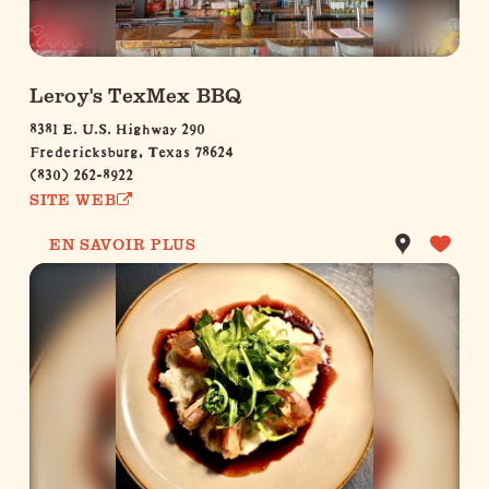
Leroy's TexMex BBQ
8381 E. U.S. Highway 290
Fredericksburg, Texas 78624
(830) 262-8922
SITE WEB
EN SAVOIR PLUS