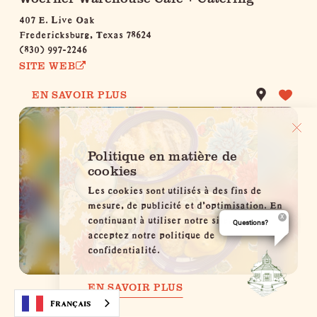
407 E. Live Oak
Fredericksburg, Texas 78624
(830) 997-2246
SITE WEB
EN SAVOIR PLUS
Politique en matière de
cookies
Les cookies sont utilisés à des fins de
mesure, de publicité et d'optimisation. En
continuant à utiliser notre site, vous
Questions?
acceptez notre politique de
confidentialité.
EN SAVOIR PLUS
Les Tios
Français