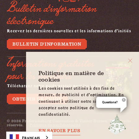
Bulletin d'information
électronique
Recevez les dernières nouvelles et les informations d'initiés
BULLETIN D'INFORMATION
Informations gratuites
pour les visiteurs
Politique en matière de
cookies
Télécharger notre guide gratuit pour les initiés
Les cookies sont utilisés à des fins de
mesure, de publicité et d'optimisation. En
OBTENIR LE GUIDE
continuant à utiliser notre site, vous
Questions?
acceptez notre politique de
confidentialité.
© 2026 Fredericksburg Convention & Visitor Bureau. Tous droits
réservés.
Politique de confidentialité
EN SAVOIR PLUS
Français