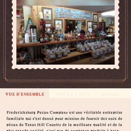
VUE D'ENSEMBLE
VOIR LA CARTE
HEURES
Vue d'ensemble
Fredericksburg Pecan Company est une véritable entreprise
familiale qui s'est donné pour mission de fournir des noix de
pécan du Texas Hill Country de la meilleure qualité et de la
plus grande variété, ainsi que de nombreux produits à base