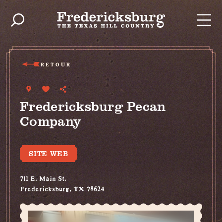
Skip to content
RETOUR
Fredericksburg Pecan
Company
SITE WEB
711 E. Main St.
Fredericksburg, TX 78624
(830) 997-7378