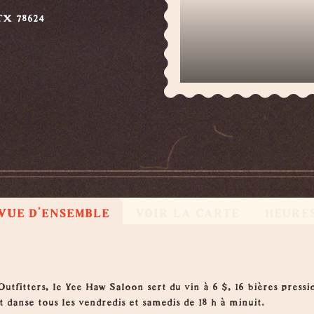
 TX 78624
VUE D'ENSEMBLE
VOIR LA CARTE
HEURE
tfitters, le Yee Haw Saloon sert du vin à 6 $, 16 bières pressio
t danse tous les vendredis et samedis de 18 h à minuit.