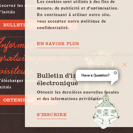
Les cookies sont utilisés à des fins de
ecevez les dernières nouvelles et les informations
mesure, de publicité et d'optimisation.
'initiés
En continuant à utiliser notre site,
vous acceptez notre politique de
BULLETIN D'INFORMATION
confidentialité.
Informations
EN SAVOIR PLUS
gratuites pour les
visiteurs
Bulletin d'information
Have a Question?
élécharger notre guide gratuit pour les
électronique
nitiés
Obtenir les dernières nouvelles locales
et des informations privilégiées
OBTENIR LE GUIDE
S'INSCRIRE