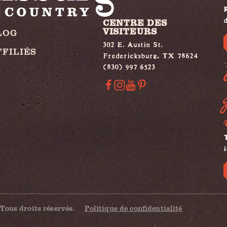
R
d
CENTRE DES
VISITEURS
LOG
302 E. Austin St.
FFILIÉS
Fredericksburg, TX 78624
(830) 997 6523
T
i
Tous droits réservés.
Politique de confidentialité