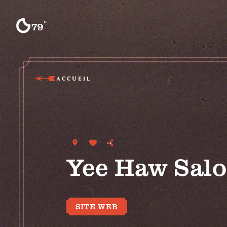
Skip to content
°
79
F
ACCUEIL
Yee Haw Sal
SITE WEB