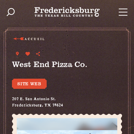
Skip to content
ACCUEIL
West End Pizza Co.
SITE WEB
207 E. San Antonio St.
Fredericksburg, TX 78624
(830) 990-8646