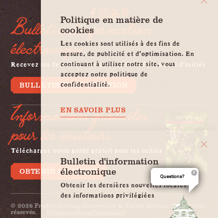
Politique en matière de
Bulletin d'information
cookies
électronique
Les cookies sont utilisés à des fins de
mesure, de publicité et d'optimisation. En
continuant à utiliser notre site, vous
Recevez les dernières nouvelles et les informations d'initiés
acceptez notre politique de
confidentialité.
BULLETIN D'INFORMATION
Informations gratuites
EN SAVOIR PLUS
pour les visiteurs
Télécharger notre guide gratuit pour les initiés
Bulletin d'information
électronique
OBTENIR LE GUIDE
Questions?
Obtenir les dernières nouvelles locales et
des informations privilégiées
© 2026 Fredericksburg Convention & Visitor Bureau. Tous droits
réservés.
Politique de confidentialité