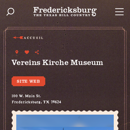
Skip to content
ACCUEIL
Vereins Kirche Museum
SITE WEB
100 W. Main St.
Fredericksburg, TX 78624
(830) 990-8441