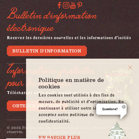
Bulletin d'information
électronique
Recevez les dernières nouvelles et les informations d'initiés
BULLETIN D'INFORMATION
Informations gratuites
pour les visiteurs
Politique en matière de
cookies
Télécharger notre guide gratuit pour les initiés
Les cookies sont utilisés à des fins de
mesure, de publicité et d'optimisation. En
OBTENIR LE GUIDE
continuant à utiliser notre site, vous
Questions?
acceptez notre politique de
confidentialité.
© 2026 Fredericksburg Convention & Visitor Bureau. Tous droits
réservés.
Politique de confidentialité
EN SAVOIR PLUS