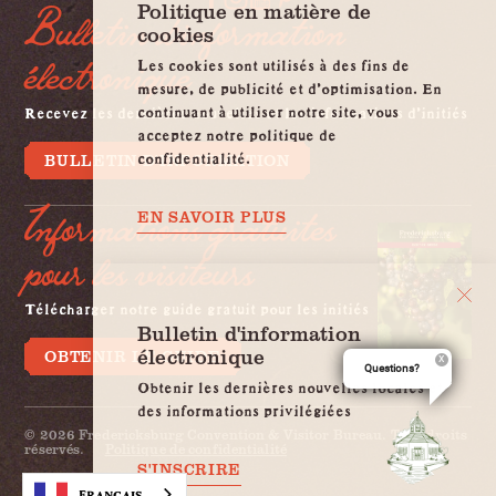
Politique en matière de
Bulletin d'information
cookies
électronique
Les cookies sont utilisés à des fins de
mesure, de publicité et d'optimisation. En
continuant à utiliser notre site, vous
Recevez les dernières nouvelles et les informations d'initiés
acceptez notre politique de
confidentialité.
BULLETIN D'INFORMATION
Informations gratuites
EN SAVOIR PLUS
pour les visiteurs
Télécharger notre guide gratuit pour les initiés
Bulletin d'information
électronique
OBTENIR LE GUIDE
Questions?
Obtenir les dernières nouvelles locales et
des informations privilégiées
© 2026 Fredericksburg Convention & Visitor Bureau. Tous droits
réservés.
Politique de confidentialité
S'INSCRIRE
Français