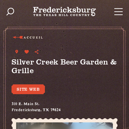
Skip to content
ACCUEIL
Silver Creek Beer Garden &
Grille
SITE WEB
310 E. Main St.
Fredericksburg, TX 78624
(830) 990-4949