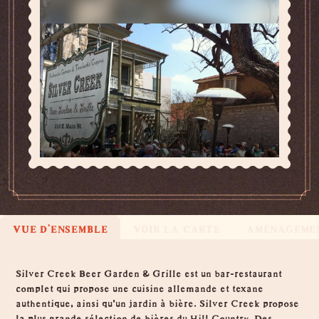
VUE D'ENSEMBLE
VOIR LA CARTE
AMÉNAGEME
Vue d'ensemble
Silver Creek Beer Garden & Grille est un bar-restaurant
complet qui propose une cuisine allemande et texane
authentique, ainsi qu'un jardin à bière. Silver Creek propose
la plus grande sélection de bières du Hill Country. Des