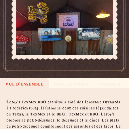
VUE D'ENSEMBLE
VOIR LA CARTE
CUISINES
Vue d'ensemble
Leroy's TexMex BBQ est situé à côté des Jenschke Orchards
à Fredericksburg. Il fusionne deux des cuisines légendaires
du Texas, le TexMex et le BBQ : TexMex et BBQ, Leroy's
propose le petit-déjeuner, le déjeuner et le dîner. Les plats
du petit-déjeuner comprennent des assiettes et des tacos. Le