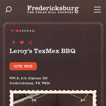
Skip to content
ACCUEIL
Leroy's TexMex BBQ
SITE WEB
8381 E. U.S. Highway 290
Fredericksburg, TX 78624
(830) 262-8922