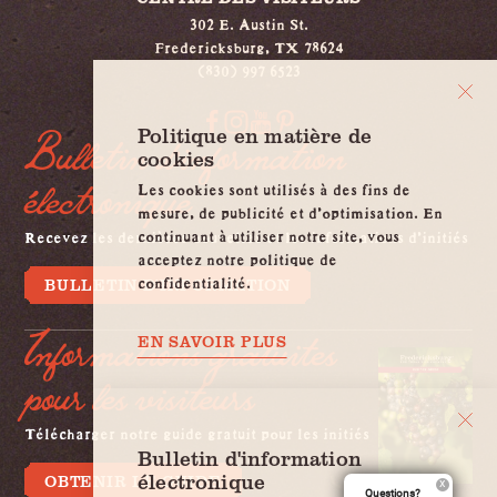
302 E. Austin St.
Fredericksburg, TX 78624
(830) 997 6523
Politique en matière de
Bulletin d'information
cookies
électronique
Les cookies sont utilisés à des fins de
mesure, de publicité et d'optimisation. En
continuant à utiliser notre site, vous
Recevez les dernières nouvelles et les informations d'initiés
acceptez notre politique de
confidentialité.
BULLETIN D'INFORMATION
Informations gratuites
EN SAVOIR PLUS
pour les visiteurs
Télécharger notre guide gratuit pour les initiés
Bulletin d'information
électronique
OBTENIR LE GUIDE
Questions?