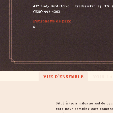
432 Lady Bird Drive
Fredericksburg, TX 
(830) 997-4202
Fourchette de prix
$
VUE D'ENSEMBLE
VOIR L
Vue d'ensemble
Situé à trois miles au sud du ce
parc pour camping-cars compren