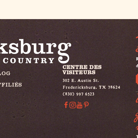
R
d
CENTRE DES
VISITEURS
LOG
302 E. Austin St.
FFILIÉS
Fredericksburg, TX 78624
(830) 997 6523
T