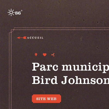
Skip to content
°
86
F
ACCUEIL
Parc municip
Bird Johnso
SITE WEB