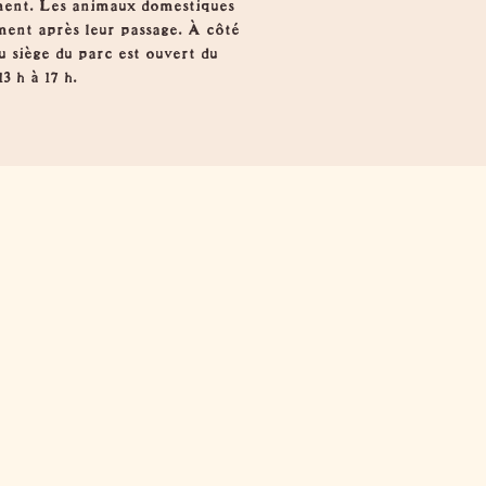
tement. Les animaux domestiques
ment après leur passage. À côté
u siège du parc est ouvert du
3 h à 17 h.