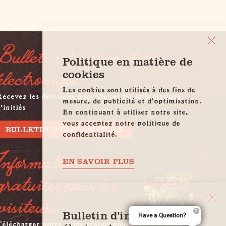
Bulletin d'information
Politique en matière de
électronique
cookies
Les cookies sont utilisés à des fins de
ecevez les dernières nouvelles et les informations
mesure, de publicité et d'optimisation.
'initiés
En continuant à utiliser notre site,
vous acceptez notre politique de
BULLETIN D'INFORMATION
confidentialité.
Informations
EN SAVOIR PLUS
gratuites pour les
visiteurs
Bulletin d'information
Have a Question?
élécharger notre guide gratuit pour les