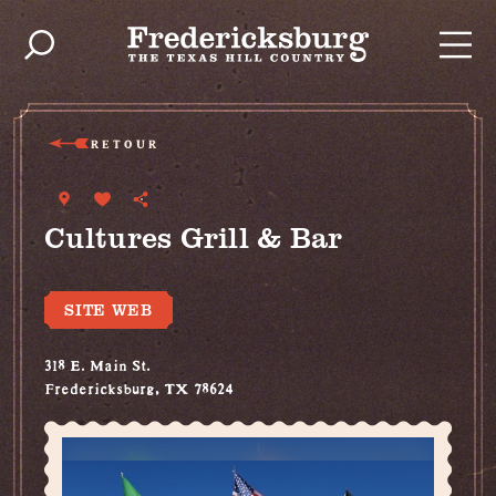
Skip to content
RETOUR
Cultures Grill & Bar
SITE WEB
318 E. Main St.
Fredericksburg, TX 78624
(830) 997-8100