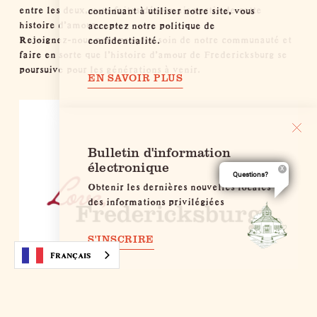
entre les deux, vous faites désormais partie de cette
continuant à utiliser notre site, vous
histoire d'amour.
acceptez notre politique de
Rejoignez-nous pour prendre soin de notre communauté et
confidentialité.
faire en sorte que l'histoire d'amour de Fredericksburg se
poursuive pour les générations à venir.
EN SAVOIR PLUS
Bulletin d'information
électronique
Questions?
Obtenir les dernières nouvelles locales et
des informations privilégiées
S'INSCRIRE
Français