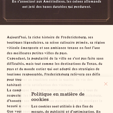
En s'associant aux Amérindiens, les colons allemands
ont jeté des bases durables qui perdurent.
Aujourd'hui, la riche histoire de Fredericksburg, ses
boutiques légendaires, sa scène culinaire primée, sa région
viticole émergente et son ambiance texane en font l'une
des meilleures petites villes du pays.
Cependant, la popularité de la ville ne s'est pas faite sans
difficultés, mais tout comme les destinations du Texas, du
pays et du monde entier qui ont adopté des stratégies de
tourisme responsable, Fredericksburg relèvera ces défis
pour trouver un équilibre entre la qualité de vie des
habitants et la satisfaction des visiteurs.
La campagne Love, Fredericksburg demande à tous de
Politique en matière de
respecter les habitants et les visiteurs de Fredericksburg,
cookies
d'honorer son histoire et son patrimoine et de protéger la
beauté naturelle de la région des collines du Texas.
Les cookies sont utilisés à des fins de
Que vous soyez résident de longue date, en vacances ou
mesure, de publicité et d'optimisation. En